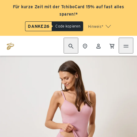
Für kurze Zeit mit der TchiboCard 15% auf fast alles
sparen!*
DANKE26
Code kopieren
Hinweis*