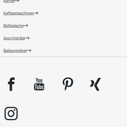
Kaffee
Kaffeemaschinen
Bettwäsche
Sportgeräte
Balkonmöbel
facebook
youtube
pinterest
xing
instagram