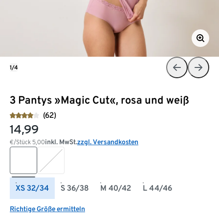
1/4
3 Pantys »Magic Cut«, rosa und weiß
(62)
14,99
inkl. MwSt.
zzgl. Versandkosten
€/Stück
5,00
XS 32/34
S 36/38
M 40/42
L 44/46
Richtige Größe ermitteln