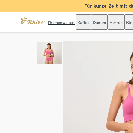
Für kurze Zeit mit d
Themenwelten
Kaffee
Damen
Herren
Kin