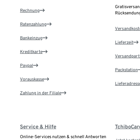
Gratisversan
Rechnung
Rücksendung
Ratenzahlung
Versandkost
Bankeinzug
Lieferzeit
Kreditkarte
Versandpart
Paypal
Packstation
Vorauskasse
Lieferadress
Zahlung in der Filiale
Service & Hilfe
TchiboCar
Online-Services nutzen & schnell Antworten