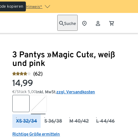
ode kopieren
Hinweis*
Suche
3 Pantys »Magic Cut«, weiß
und pink
(62)
14,99
€/Stück
5,00
inkl. MwSt.
zzgl. Versandkosten
XS 32/34
S 36/38
M 40/42
L 44/46
Richtige Größe ermitteln