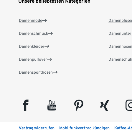
Unsere beliebtesten Kategorien
Damenmode
Damenbluse
Damenschmuck
Damenunter
Damenkleider
Damenhose
Damenpullover
Damenschuh
Damensporthosen
facebook
youtube
pinterest
xing
insta
Vertrag widerrufen
Mobilfunkvertrag kündigen
Kaffee-A