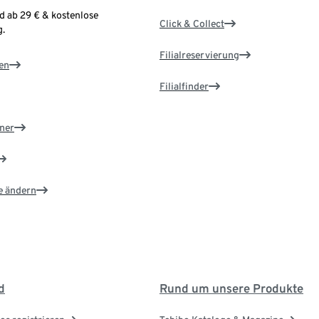
d ab 29 € & kostenlose
Click & Collect
.
Filialreservierung
en
Filialfinder
ner
e ändern
d
Rund um unsere Produkte