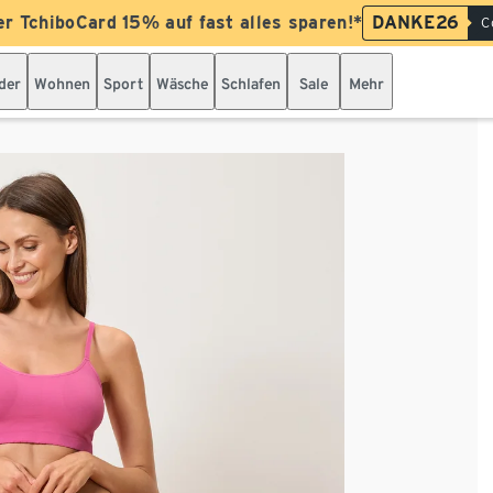
er TchiboCard 15% auf fast alles sparen!*
DANKE26
C
der
Wohnen
Sport
Wäsche
Schlafen
Sale
Mehr