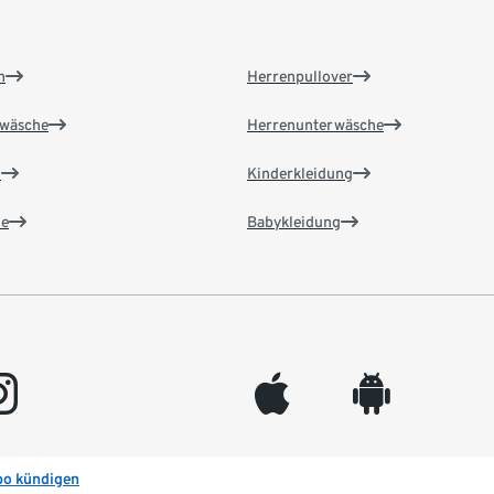
n
Herrenpullover
wäsche
Herrenunterwäsche
n
Kinderkleidung
e
Babykleidung
gram
appleinc
android
bo kündigen