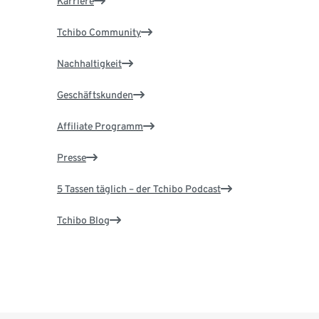
Karriere
Tchibo Community
Nachhaltigkeit
Geschäftskunden
Affiliate Programm
Presse
5 Tassen täglich – der Tchibo Podcast
Tchibo Blog