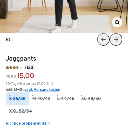
1/3
Joggpants
(128)
15,00
29,99
30-Tage-Bestpreis:
15,00
€
inkl. MwSt.
zzgl. Versandkosten
S 36/38
M 40/42
L 44/46
XL 48/50
XXL 52/54
Richtige Größe ermitteln