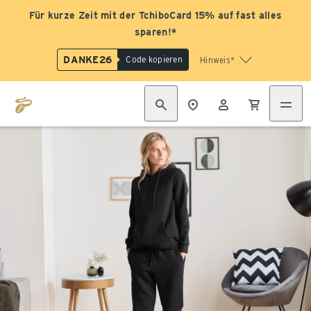
Für kurze Zeit mit der TchiboCard 15% auf fast alles
sparen!*
DANKE26
Code kopieren
Hinweis*