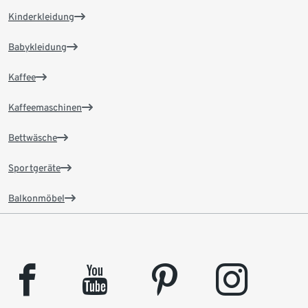
Kinderkleidung
Babykleidung
Kaffee
Kaffeemaschinen
Bettwäsche
Sportgeräte
Balkonmöbel
facebook
youtube
pinterest
instagram