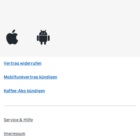
appleinc
android
Vertrag widerrufen
Mobilfunkvertrag kündigen
Kaffee-Abo kündigen
Service & Hilfe
Impressum