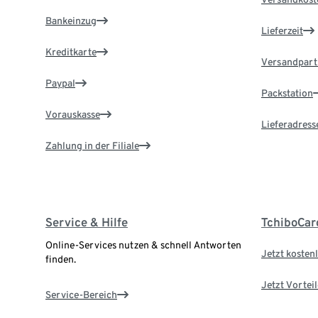
Bankeinzug
Lieferzeit
Kreditkarte
Versandpart
Paypal
Packstation
Vorauskasse
Lieferadress
Zahlung in der Filiale
Service & Hilfe
TchiboCar
Online-Services nutzen & schnell Antworten
Jetzt kostenl
finden.
Jetzt Vortei
Service-Bereich