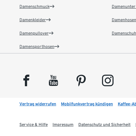
Damenschmuck
Damenunter
Damenkleider
Damenhose
Damenpullover
Damenschuh
Damensporthosen
facebook
youtube
pinterest
instagram
Vertrag widerrufen
Mobilfunkvertrag kündigen
Kaffee-A
Service & Hilfe
Impressum
Datenschutz und Sicherheit