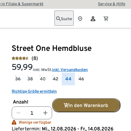
 in Filiale & Supermarkt
Service & Hilfe
Suche
Street One Hemdbluse
(8)
59,99
inkl. MwSt.
inkl. Versandkosten
36
38
40
42
44
46
Richtige Größe ermitteln
Anzahl
In den Warenkorb
Wenige verfügbar
Liefertermin:
Mi., 12.08.2026 - Fr., 14.08.2026