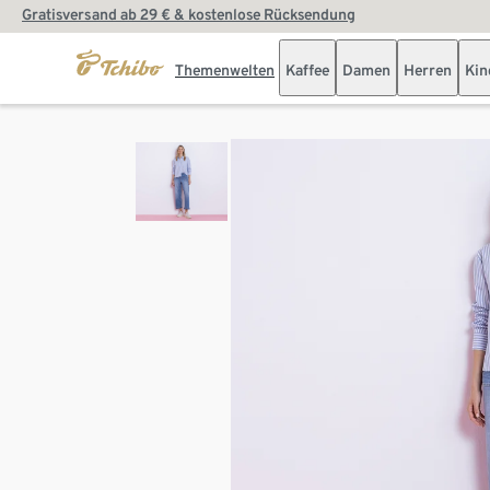
Gratisversand ab 29 € & kostenlose Rücksendung
Themenwelten
Kaffee
Damen
Herren
Kin