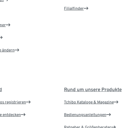
Filialfinder
ner
e ändern
d
Rund um unsere Produkte
os registrieren
Tchibo Kataloge & Magazine
le entdecken
Bedienungsanleitungen
Ratgeber & Größenberater