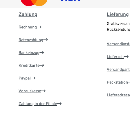
Zahlung
Lieferung
Gratisversan
Rechnung
Rücksendung
Ratenzahlung
Versandkost
Bankeinzug
Lieferzeit
Kreditkarte
Versandpart
Paypal
Packstation
Vorauskasse
Lieferadress
Zahlung in der Filiale