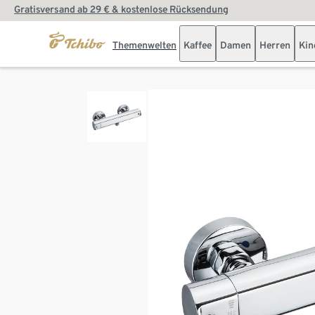
Gratisversand ab 29 € & kostenlose Rücksendung
Themenwelten
Kaffee
Damen
Herren
Kin