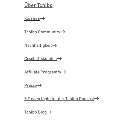
Über Tchibo
Karriere
Tchibo Community
Nachhaltigkeit
Geschäftskunden
Affiliate Programm
Presse
5 Tassen täglich – der Tchibo Podcast
Tchibo Blog