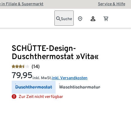
 in Filiale & Supermarkt
Service & Hilfe
Suche
SCHÜTTE-Design-
Duschthermostat »Vita«
(14)
79,95
inkl. MwSt.
inkl. Versandkosten
Duschthermostat
Waschtischarmatur
Zur Zeit nicht verfügbar