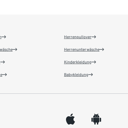
n
Herrenpullover
wäsche
Herrenunterwäsche
n
Kinderkleidung
e
Babykleidung
appleinc
android