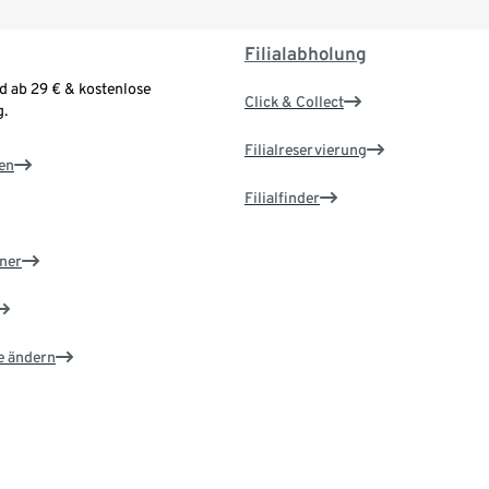
Filialabholung
d ab 29 € & kostenlose
Click & Collect
.
Filialreservierung
en
Filialfinder
ner
e ändern