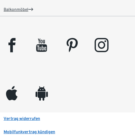
Balkonmöbel
facebook
youtube
pinterest
instagram
appleinc
android
Vertrag widerrufen
Mobilfunkvertrag kündigen