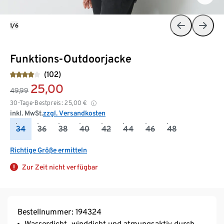
1/6
Funktions-Outdoorjacke
(102)
25,00
49,99
30-Tage-Bestpreis:
25,00
€
inkl. MwSt.
zzgl. Versandkosten
34
36
38
40
42
44
46
48
Richtige Größe ermitteln
Zur Zeit nicht verfügbar
Bestellnummer: 194324
Wasserdicht, winddicht und atmungsaktiv durch