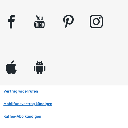
facebook
youtube
pinterest
instagram
appleinc
android
Vertrag widerrufen
Mobilfunkvertrag kündigen
Kaffee-Abo kündigen