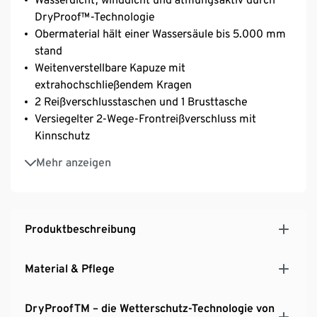
DryProof™-Technologie
Obermaterial hält einer Wassersäule bis 5.000 mm
stand
Weitenverstellbare Kapuze mit
extrahochschließendem Kragen
2 Reißverschlusstaschen und 1 Brusttasche
Versiegelter 2-Wege-Frontreißverschluss mit
Kinnschutz
Ergonomisch geformter Armabschluss mit
Mehr anzeigen
Klettverschluss zur Weitenregulierung
Saum mit Kordelzug und Stopper zur
Weitenregulierung
Mit Innentasche
Produktbeschreibung
Verlängerte Rückenpartie und abgerundeter Saum
Robustes Ripstopmaterial mit weichem Griff und
Material & Pflege
matter Optik
Mit umweltschonender evoPel-Imprägnierung
DryProofTM – die Wetterschutz-Technologie von
PFC-frei