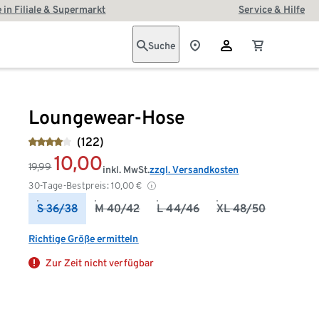
 in Filiale & Supermarkt
Service & Hilfe
Suche
Loungewear-Hose
(122)
10,00
19,99
inkl. MwSt.
zzgl. Versandkosten
30-Tage-Bestpreis:
10,00
€
S 36/38
M 40/42
L 44/46
XL 48/50
Richtige Größe ermitteln
Zur Zeit nicht verfügbar