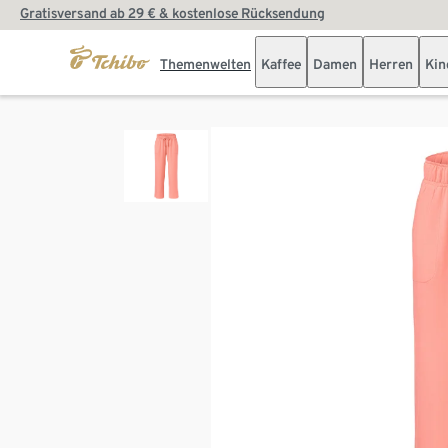
Gratisversand ab 29 € & kostenlose Rücksendung
Themenwelten
Kaffee
Damen
Herren
Kin