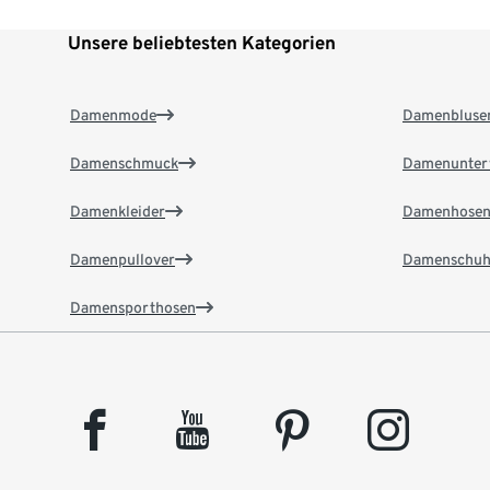
Unsere beliebtesten Kategorien
Damenmode
Damenbluse
Damenschmuck
Damenunter
Damenkleider
Damenhose
Damenpullover
Damenschuh
Damensporthosen
facebook
youtube
pinterest
instagram