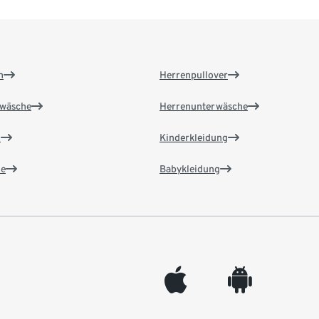
n
Herrenpullover
wäsche
Herrenunterwäsche
n
Kinderkleidung
e
Babykleidung
appleinc
android