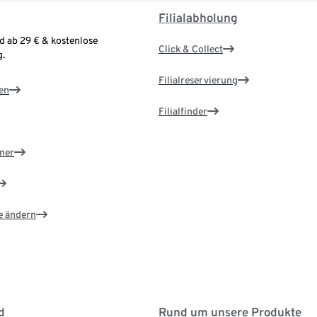
Filialabholung
d ab 29 € & kostenlose
Click & Collect
.
Filialreservierung
en
Filialfinder
ner
e ändern
d
Rund um unsere Produkte