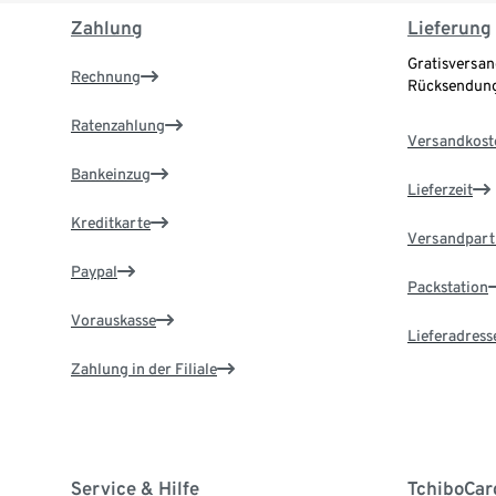
Zahlung
Lieferung
Gratisversan
Rechnung
Rücksendung
Ratenzahlung
Versandkost
Bankeinzug
Lieferzeit
Kreditkarte
Versandpart
Paypal
Packstation
Vorauskasse
Lieferadress
Zahlung in der Filiale
Service & Hilfe
TchiboCar