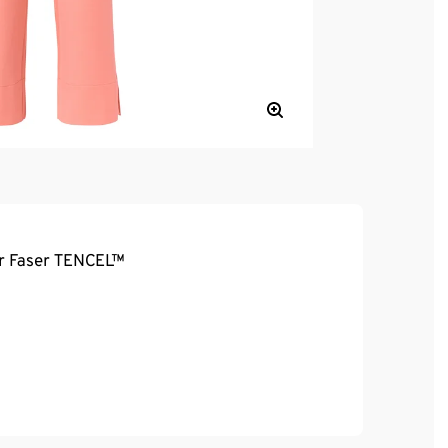
er Faser TENCEL™
ebigkeit und hohe Waschbeständigkeit