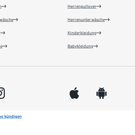
n
Herrenpullover
wäsche
Herrenunterwäsche
n
Kinderkleidung
e
Babykleidung
gram
appleinc
android
bo kündigen