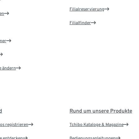
Filialreservierung
en
Filialfinder
ner
e ändern
d
Rund um unsere Produkte
os registrieren
Tchibo Kataloge & Magazine
le entdecken
Bedienungsanleitungen