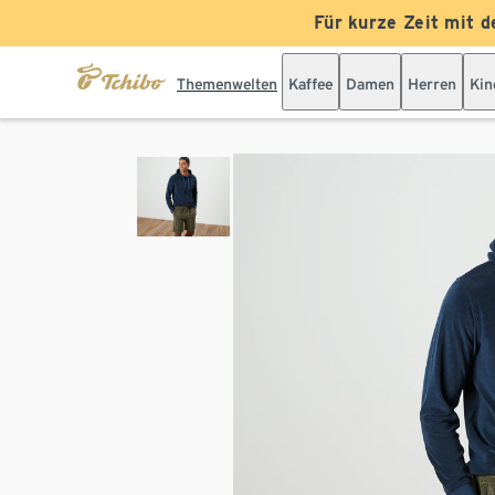
Für kurze Zeit mit d
Themenwelten
Kaffee
Damen
Herren
Kin