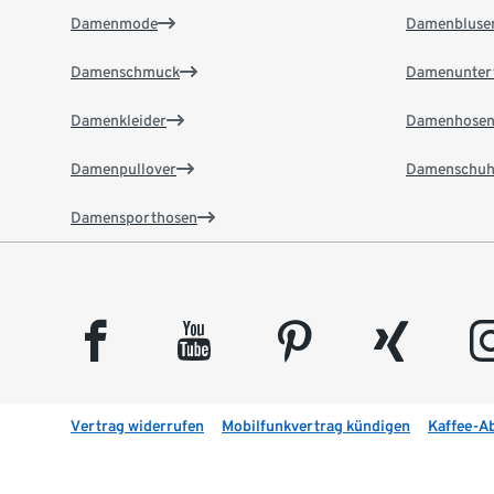
Damenmode
Damenbluse
Damenschmuck
Damenunter
Damenkleider
Damenhose
Damenpullover
Damenschuh
Damensporthosen
facebook
youtube
pinterest
xing
insta
Vertrag widerrufen
Mobilfunkvertrag kündigen
Kaffee-A