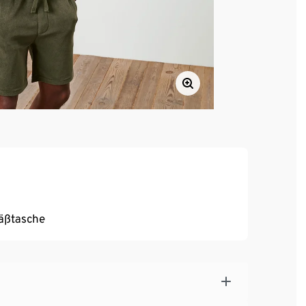
säßtasche