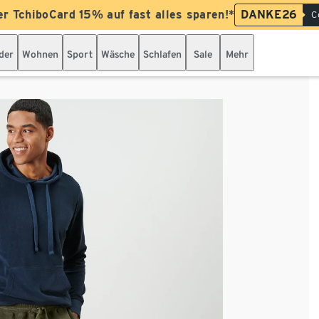
er TchiboCard 15% auf fast alles sparen!*
DANKE26
C
der
Wohnen
Sport
Wäsche
Schlafen
Sale
Mehr