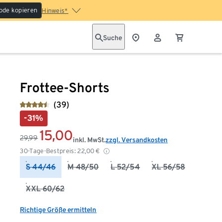
ode kopieren
Hinweis*
Suche
Frottee-Shorts
(39)
-31%
15,00
29,99
inkl. MwSt.
zzgl. Versandkosten
30-Tage-Bestpreis:
22,00
€
S 44/46
M 48/50
L 52/54
XL 56/58
XXL 60/62
Richtige Größe ermitteln