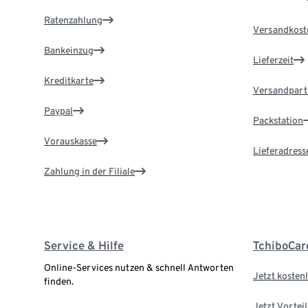
Ratenzahlung
Versandkost
Bankeinzug
Lieferzeit
Kreditkarte
Versandpart
Paypal
Packstation
Vorauskasse
Lieferadress
Zahlung in der Filiale
Service & Hilfe
TchiboCar
Online-Services nutzen & schnell Antworten
Jetzt kostenl
finden.
Jetzt Vortei