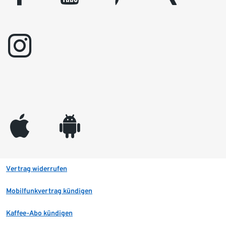
instagram
appleinc
android
Vertrag widerrufen
Mobilfunkvertrag kündigen
Kaffee-Abo kündigen