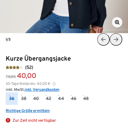
1/3
Kurze Übergangsjacke
(52)
40,00
79,95
30-Tage-Bestpreis:
40,00
€
inkl. MwSt.
inkl. Versandkosten
36
38
40
42
44
46
48
Richtige Größe ermitteln
Zur Zeit nicht verfügbar