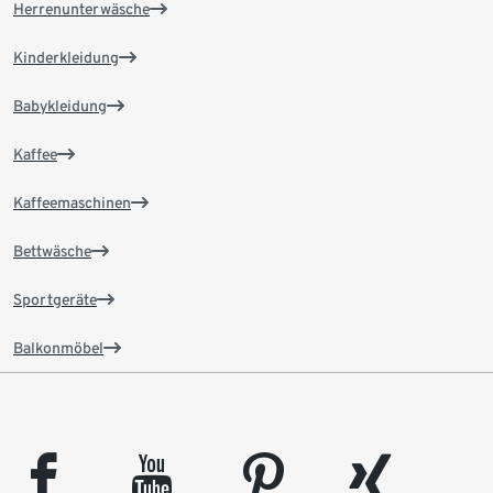
Herrenunterwäsche
Kinderkleidung
Babykleidung
Kaffee
Kaffeemaschinen
Bettwäsche
Sportgeräte
Balkonmöbel
facebook
youtube
pinterest
xing