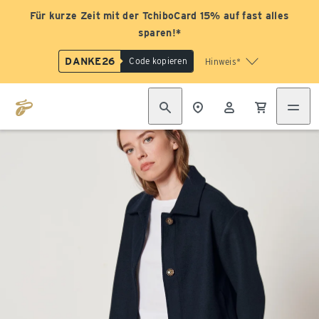
Für kurze Zeit mit der TchiboCard 15% auf fast alles
sparen!*
DANKE26
Code kopieren
Hinweis*