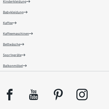
Kinderkleidung
Babykleidung
Kaffee
Kaffeemaschinen
Bettwäsche
Sportgeräte
Balkonmöbel
facebook
youtube
pinterest
instagram