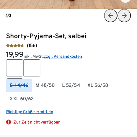
1/3
Shorty-Pyjama-Set, salbei
(156)
19,99
inkl. MwSt.
zzgl. Versandkosten
S 44/46
M 48/50
L 52/54
XL 56/58
XXL 60/62
Richtige Größe ermitteln
Zur Zeit nicht verfügbar