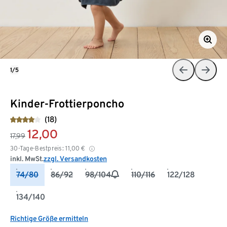
1/5
Kinder-Frottierponcho
(18)
12,00
17,99
30-Tage-Bestpreis:
11,00
€
inkl. MwSt.
zzgl. Versandkosten
74/80
86/92
98/104
110/116
122/128
134/140
Richtige Größe ermitteln