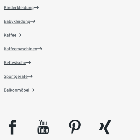
Kinderkleidung
Babykleidung
Kaffee
Kaffeemaschinen
Bettwäsche
Sportgeräte
Balkonmöbel
facebook
youtube
pinterest
xing