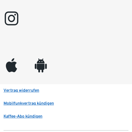
instagram
appleinc
android
Vertrag widerrufen
Mobilfunkvertrag kündigen
Kaffee-Abo kündigen