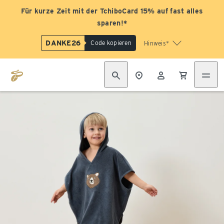
Für kurze Zeit mit der TchiboCard 15% auf fast alles
sparen!*
DANKE26
Code kopieren
Hinweis*