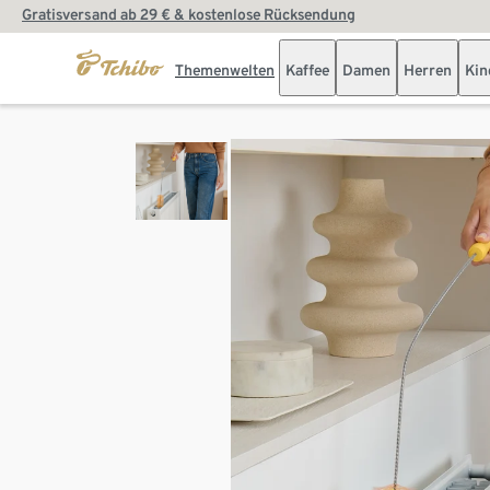
Gratisversand ab 29 € & kostenlose Rücksendung
Themenwelten
Kaffee
Damen
Herren
Kin