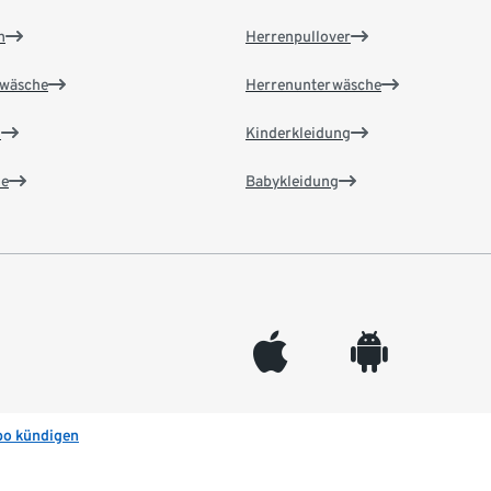
n
Herrenpullover
wäsche
Herrenunterwäsche
n
Kinderkleidung
e
Babykleidung
appleinc
android
bo kündigen