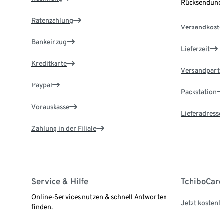
Rücksendung
Ratenzahlung
Versandkost
Bankeinzug
Lieferzeit
Kreditkarte
Versandpart
Paypal
Packstation
Vorauskasse
Lieferadress
Zahlung in der Filiale
Service & Hilfe
TchiboCar
Online-Services nutzen & schnell Antworten
Jetzt kostenl
finden.