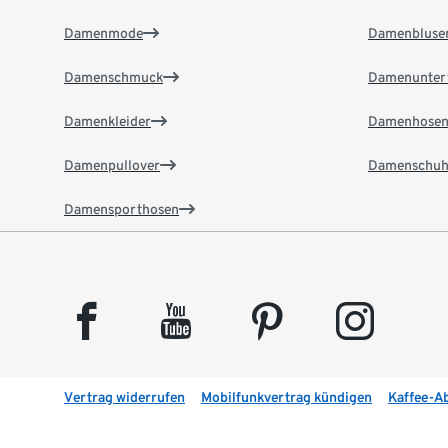
Damenmode
Damenbluse
Damenschmuck
Damenunter
Damenkleider
Damenhose
Damenpullover
Damenschuh
Damensporthosen
facebook
youtube
pinterest
instagram
Vertrag widerrufen
Mobilfunkvertrag kündigen
Kaffee-A