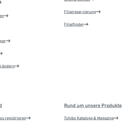
.
Filialreservierung
en
Filialfinder
ner
e ändern
d
Rund um unsere Produkte
os registrieren
Tchibo Kataloge & Magazine