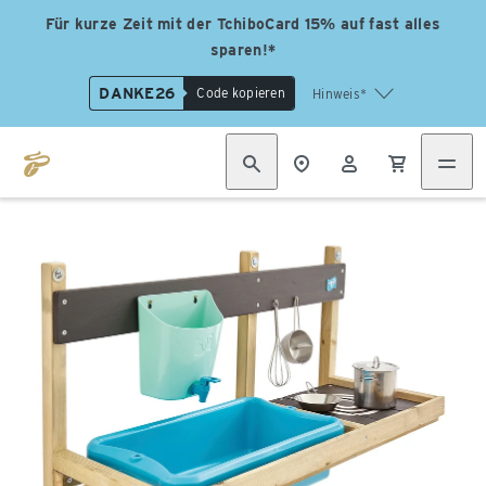
Für kurze Zeit mit der TchiboCard 15% auf fast alles
sparen!*
DANKE26
Code kopieren
Hinweis*