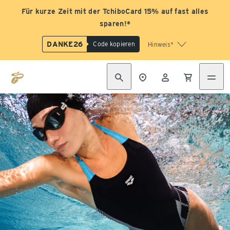
Für kurze Zeit mit der TchiboCard 15% auf fast alles
sparen!*
DANKE26
Code kopieren
Hinweis*