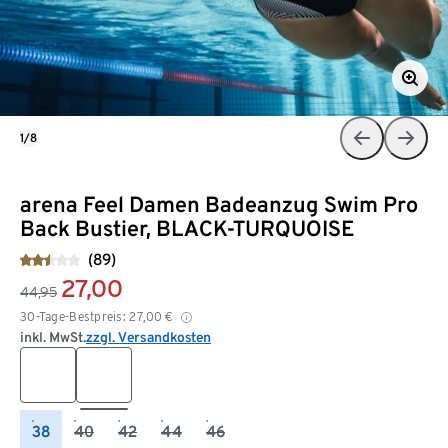
1/8
arena Feel Damen Badeanzug Swim Pro
Back Bustier, BLACK-TURQUOISE
(89)
27,00
44,95
30-Tage-Bestpreis:
27,00
€
inkl. MwSt.
zzgl. Versandkosten
38
40
42
44
46