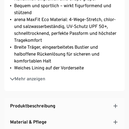
Bequem und sportlich – wirkt figurformend und
stützend
arena MaxFit Eco Material: 4-Wege-Stretch, chlor-
und salzwasserbeständig, UV-Schutz UPF 50+,
schnelltrocknend, perfekte Passform und höchster
Tragekomfort
Breite Träger, eingearbeitetes Bustier und
halboffene Rückenlösung für sicheren und
komfortablen Halt
Weiches Lining auf der Vorderseite
Das Hauptmaterial dieses Produkts hat die OEKO-
Mehr anzeigen
TEX® STANDARD 100 Zertifizierung
Mit recyceltem Polyamid
Ideal für Fitness- und Freizeitschwimmerinnen
Produktbeschreibung
Material & Pflege