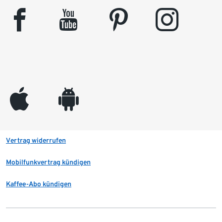
facebook
youtube
pinterest
instagram
appleinc
android
Vertrag widerrufen
Mobilfunkvertrag kündigen
Kaffee-Abo kündigen