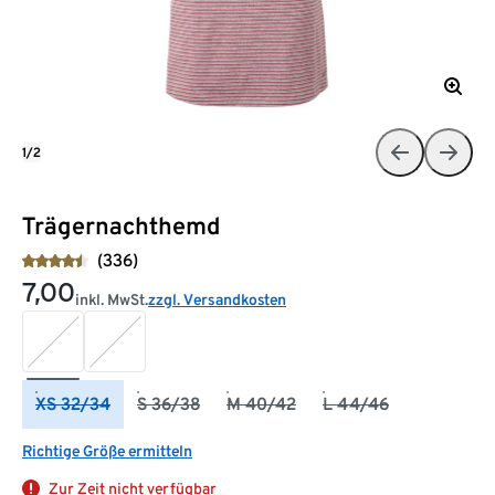
1/2
Trägernachthemd
(336)
7,00
inkl. MwSt.
zzgl. Versandkosten
XS 32/34
S 36/38
M 40/42
L 44/46
Richtige Größe ermitteln
Zur Zeit nicht verfügbar