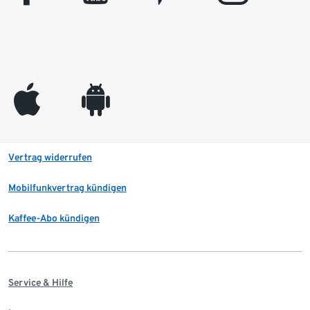
appleinc
android
Vertrag widerrufen
Mobilfunkvertrag kündigen
Kaffee-Abo kündigen
Service & Hilfe