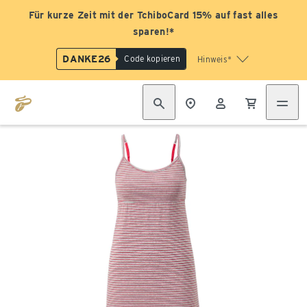
Für kurze Zeit mit der TchiboCard 15% auf fast alles
sparen!*
DANKE26
Code kopieren
Hinweis*