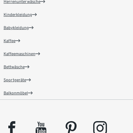
Herrenunterwäsche
Kinderkleidung
Babykleidung
Kaffee
Kaffeemaschinen
Bettwäsche
Sportgeräte
Balkonmöbel
facebook
youtube
pinterest
instagram