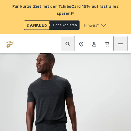
Für kurze Zeit mit der TchiboCard 15% auf fast alles
sparen!*
DANKE26
Code kopieren
Hinweis*