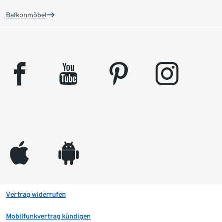
Balkonmöbel
facebook
youtube
pinterest
instagram
appleinc
android
Vertrag widerrufen
Mobilfunkvertrag kündigen