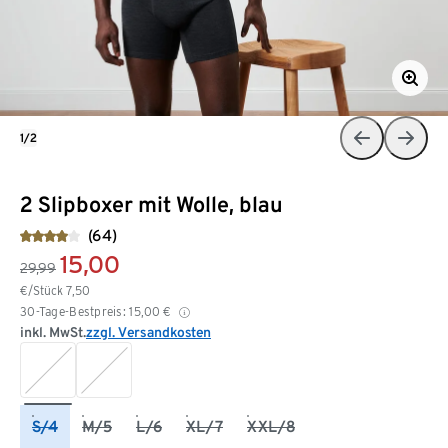
1/2
2 Slipboxer mit Wolle, blau
(64)
15,00
29,99
€/Stück
7,50
30-Tage-Bestpreis:
15,00
€
inkl. MwSt.
zzgl. Versandkosten
S/4
M/5
L/6
XL/7
XXL/8