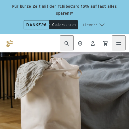
Für kurze Zeit mit der TchiboCard 15% auf fast alles
sparen!*
DANKE26
Code kopieren
Hinweis*