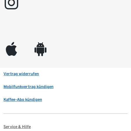
instagram
appleinc
android
Vertrag widerrufen
Mobilfunkvertrag kündigen
Kaffee-Abo kündigen
Service & Hilfe