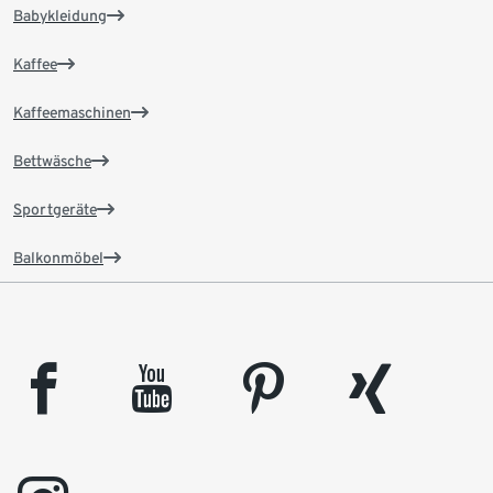
Babykleidung
Kaffee
Kaffeemaschinen
Bettwäsche
Sportgeräte
Balkonmöbel
facebook
youtube
pinterest
xing