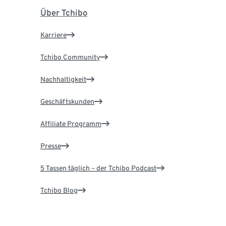
Über Tchibo
Karriere
Tchibo Community
Nachhaltigkeit
Geschäftskunden
Affiliate Programm
Presse
5 Tassen täglich – der Tchibo Podcast
Tchibo Blog