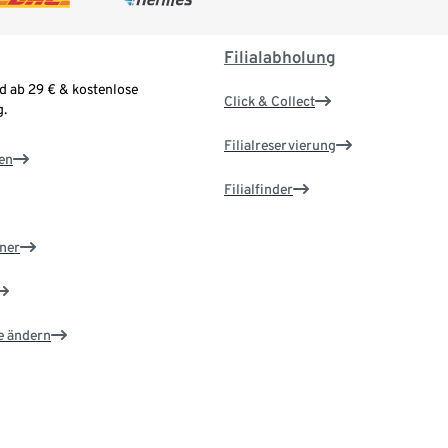
Filialabholung
d ab 29 € & kostenlose
Click & Collect
.
Filialreservierung
en
Filialfinder
ner
e ändern