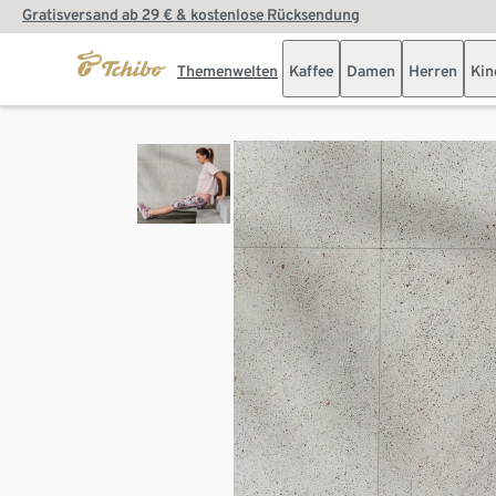
Gratisversand ab 29 € & kostenlose Rücksendung
Themenwelten
Kaffee
Damen
Herren
Kin