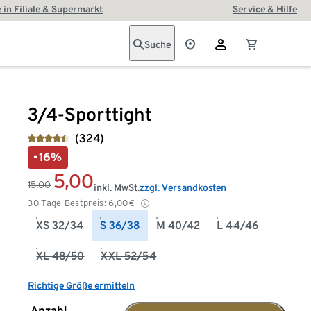
 in Filiale & Supermarkt
Service & Hilfe
Suche
3/4-Sporttight
(324)
-16%
5,00
15,00
inkl. MwSt.
zzgl. Versandkosten
30-Tage-Bestpreis:
6,00
€
XS 32/34
S 36/38
M 40/42
L 44/46
XL 48/50
XXL 52/54
Richtige Größe ermitteln
Anzahl