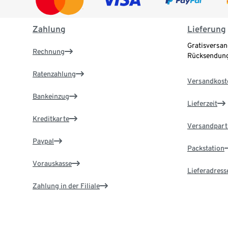
Zahlung
Lieferung
Gratisversan
Rechnung
Rücksendung
Ratenzahlung
Versandkost
Bankeinzug
Lieferzeit
Kreditkarte
Versandpart
Paypal
Packstation
Vorauskasse
Lieferadress
Zahlung in der Filiale