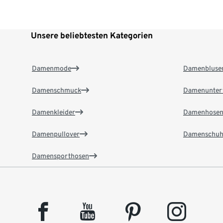
Unsere beliebtesten Kategorien
Damenmode
Damenbluse
Damenschmuck
Damenunter
Damenkleider
Damenhose
Damenpullover
Damenschuh
Damensporthosen
facebook
youtube
pinterest
instagram