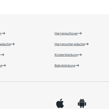
n
Herrenpullover
wäsche
Herrenunterwäsche
n
Kinderkleidung
e
Babykleidung
appleinc
android