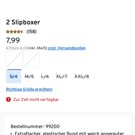
2 Slipboxer
(158)
7,99
inkl. MwSt.
zzgl. Versandkosten
€/Stück
4,00
S/4
M/5
L/6
XL/7
XXL/8
Richtige Größe ermitteln
Zur Zeit nicht verfügbar
Bestellnummer: 99200
Extraflacher, elastischer Bund mit weich angerauter