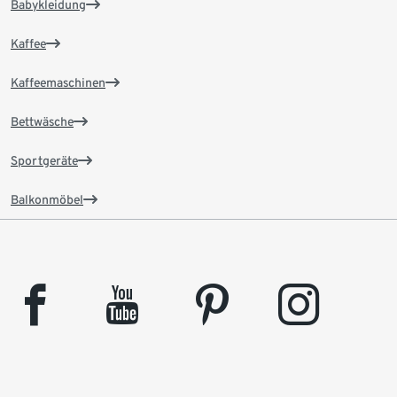
Babykleidung
Kaffee
Kaffeemaschinen
Bettwäsche
Sportgeräte
Balkonmöbel
facebook
youtube
pinterest
instagram