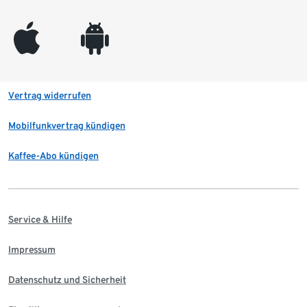
appleinc
android
Vertrag widerrufen
Mobilfunkvertrag kündigen
Kaffee-Abo kündigen
Service & Hilfe
Impressum
Datenschutz und Sicherheit