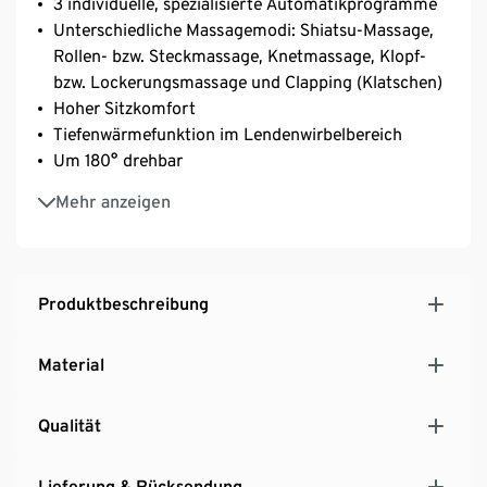
3 individuelle, spezialisierte Automatikprogramme
Unterschiedliche Massagemodi: Shiatsu-Massage,
Rollen- bzw. Steckmassage, Knetmassage, Klopf-
bzw. Lockerungsmassage und Clapping (Klatschen)
Hoher Sitzkomfort
Tiefenwärmefunktion im Lendenwirbelbereich
Um 180° drehbar
4-Rollen-Massagesystem der menschlichen Hand
Mehr anzeigen
nachempfunden
Massage individuell und punktuell einstellbar
Rückenlehne und Fußstütze elektrisch stufenlos
und unabhängig voneinander in Liegeposition
Produktbeschreibung
verstellbar
Timer mit Abschaltautomatik
Material
Ergonomisch geformt
Hochwertige Verarbeitung
Qualität
Ein Produkt der Marke Alpha Techno
Lieferung & Rücksendung