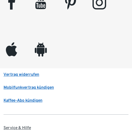
facebook
youtube
pinterest
instagram
appleinc
android
Vertrag widerrufen
Mobilfunkvertrag kündigen
Kaffee-Abo kündigen
Service & Hilfe