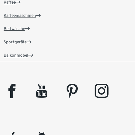
Kaffee
Kaffeemaschinen
Bettwäsche
Sportgeräte
Balkonmöbel
facebook
youtube
pinterest
instagram