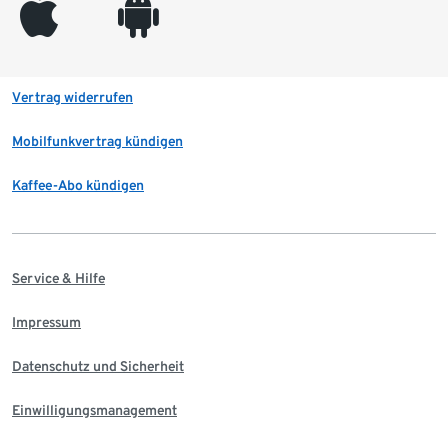
appleinc
android
Vertrag widerrufen
Mobilfunkvertrag kündigen
Kaffee-Abo kündigen
Service & Hilfe
Impressum
Datenschutz und Sicherheit
Einwilligungsmanagement