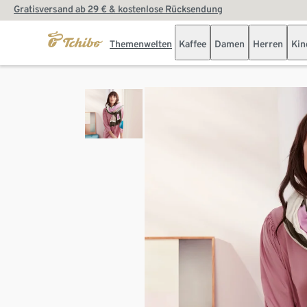
Gratisversand ab 29 € & kostenlose Rücksendung
Themenwelten
Kaffee
Damen
Herren
Kin