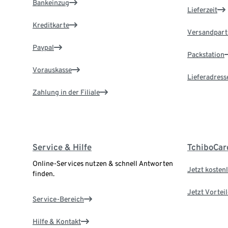
Bankeinzug
Lieferzeit
Kreditkarte
Versandpart
Paypal
Packstation
Vorauskasse
Lieferadress
Zahlung in der Filiale
Service & Hilfe
TchiboCar
Online-Services nutzen & schnell Antworten
Jetzt kostenl
finden.
Jetzt Vortei
Service-Bereich
Hilfe & Kontakt