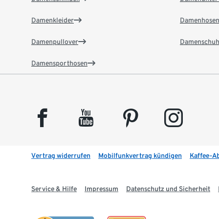
Damenkleider
Damenhose
Damenpullover
Damenschuh
Damensporthosen
facebook
youtube
pinterest
instagram
Vertrag widerrufen
Mobilfunkvertrag kündigen
Kaffee-A
Service & Hilfe
Impressum
Datenschutz und Sicherheit