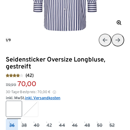
1/9
Seidensticker Oversize Longbluse,
gestreift
(42)
70,00
119,99
30-Tage-Bestpreis:
70,00
€
inkl. MwSt.
inkl. Versandkosten
36
38
40
42
44
46
48
50
52