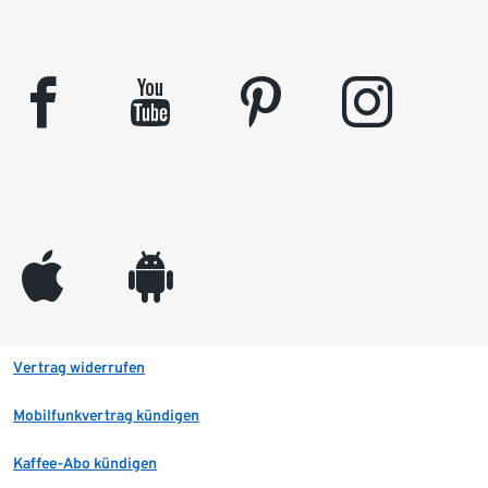
facebook
youtube
pinterest
instagram
appleinc
android
Vertrag widerrufen
Mobilfunkvertrag kündigen
Kaffee-Abo kündigen