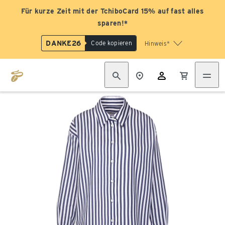
Für kurze Zeit mit der TchiboCard 15% auf fast alles
sparen!*
DANKE26
Code kopieren
Hinweis*