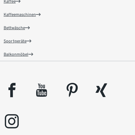
Kaffee
Kaffeemaschinen
Bettwäsche
Sportgeräte
Balkonmöbel
facebook
youtube
pinterest
xing
instagram