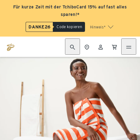
Für kurze Zeit mit der TchiboCard 15% auf fast alles
sparen!*
DANKE26
Code kopieren
Hinweis*