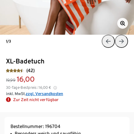
1/3
XL-Badetuch
(42)
16,00
19,99
30-Tage-Bestpreis:
16,00
€
inkl. MwSt.
zzgl. Versandkosten
Zur Zeit nicht verfügbar
Bestellnummer: 196704
Besonders weich und saugfähig