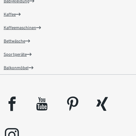
Babykleidung
Kaffee
Kaffeemaschinen
Bettwäsche
Sportgeräte
Balkonmöbel
facebook
youtube
pinterest
xing
instagram