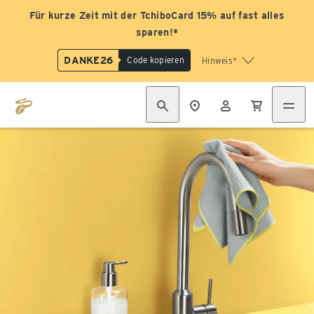
Für kurze Zeit mit der TchiboCard 15% auf fast alles
sparen!*
DANKE26
Code kopieren
Hinweis*