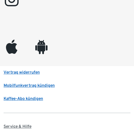
appleinc
android
Vertrag widerrufen
Mobilfunkvertrag kündigen
Kaffee-Abo kündigen
Service & Hilfe