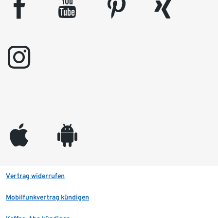
facebook
youtube
pinterest
xing
instagram
appleinc
android
Vertrag widerrufen
Mobilfunkvertrag kündigen