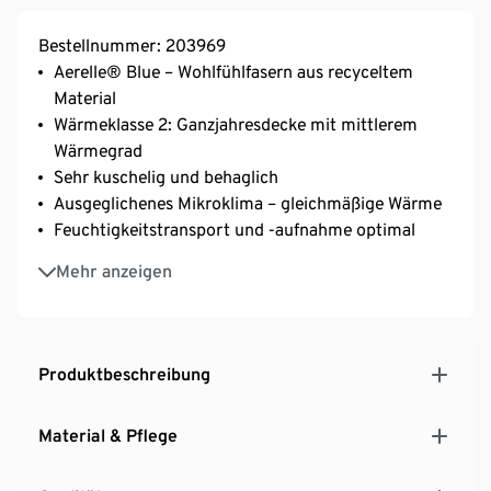
Bestellnummer: 203969
Aerelle® Blue – Wohlfühlfasern aus recyceltem
Material
Wärmeklasse 2: Ganzjahresdecke mit mittlerem
Wärmegrad
Sehr kuschelig und behaglich
Ausgeglichenes Mikroklima – gleichmäßige Wärme
Feuchtigkeitstransport und -aufnahme optimal
Pflegeleicht: maschinenwaschbar und
Mehr anzeigen
trocknergeeignet
Bezug aus reiner Baumwolle
irisette® greenline: exklusive entwickelt für Tchibo
Produktbeschreibung
Material & Pflege