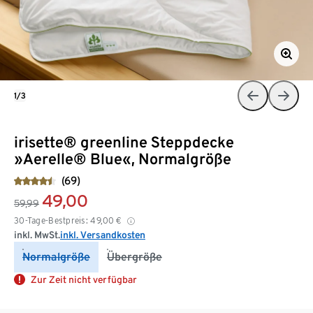
1/3
irisette® greenline Steppdecke
»Aerelle® Blue«, Normalgröße
(69)
49,00
59,99
30-Tage-Bestpreis:
49,00
€
inkl. MwSt.
inkl. Versandkosten
Normalgröße
Übergröße
Zur Zeit nicht verfügbar