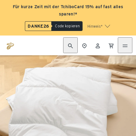
Für kurze Zeit mit der TchiboCard 15% auf fast alles
sparen!*
DANKE26
Code kopieren
Hinweis*