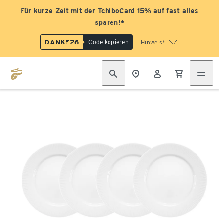
Für kurze Zeit mit der TchiboCard 15% auf fast alles
sparen!*
DANKE26
Code kopieren
Hinweis*