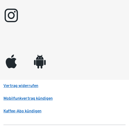
instagram
appleinc
android
Vertrag widerrufen
Mobilfunkvertrag kündigen
Kaffee-Abo kündigen