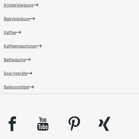
Kinderkleidung
Babykleidung
Kaffee
Kaffeemaschinen
Bettwäsche
Sportgeräte
Balkonmöbel
facebook
youtube
pinterest
xing