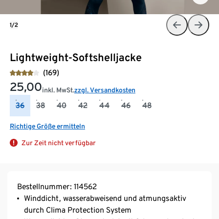
1/2
Lightweight-Softshelljacke
(169)
25,00
inkl. MwSt.
zzgl. Versandkosten
36
38
40
42
44
46
48
Richtige Größe ermitteln
Zur Zeit nicht verfügbar
Bestellnummer: 114562
Winddicht, wasserabweisend und atmungsaktiv
durch Clima Protection System