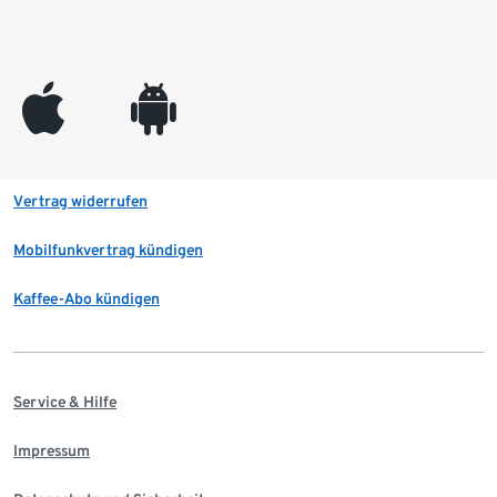
appleinc
android
Vertrag widerrufen
Mobilfunkvertrag kündigen
Kaffee-Abo kündigen
Service & Hilfe
Impressum