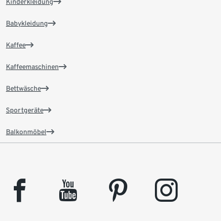
Kinderkleidung
Babykleidung
Kaffee
Kaffeemaschinen
Bettwäsche
Sportgeräte
Balkonmöbel
facebook
youtube
pinterest
instagram