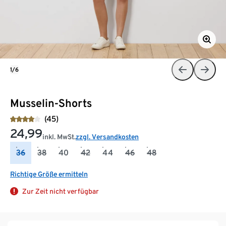
1/6
Musselin-Shorts
(45)
24,99
inkl. MwSt.
zzgl. Versandkosten
36
38
40
42
44
46
48
Richtige Größe ermitteln
Zur Zeit nicht verfügbar