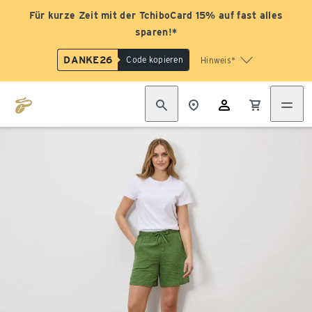
Für kurze Zeit mit der TchiboCard 15% auf fast alles
sparen!*
DANKE26
Code kopieren
Hinweis*