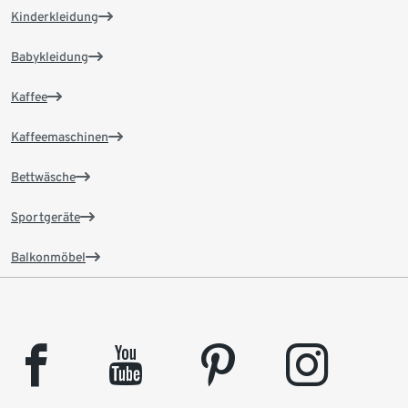
Kinderkleidung
Babykleidung
Kaffee
Kaffeemaschinen
Bettwäsche
Sportgeräte
Balkonmöbel
facebook
youtube
pinterest
instagram