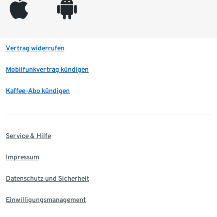
appleinc
android
Vertrag widerrufen
Mobilfunkvertrag kündigen
Kaffee-Abo kündigen
Service & Hilfe
Impressum
Datenschutz und Sicherheit
Einwilligungsmanagement