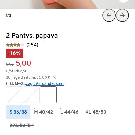
1/3
2 Pantys, papaya
(254)
-16%
5,00
9,99
€/Stück
2,50
30-Tage-Bestpreis:
6,00
€
inkl. MwSt.
zzgl. Versandkosten
S 36/38
M 40/42
L 44/46
XL 48/50
XXL 52/54