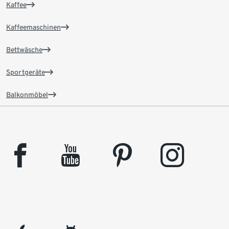
Kaffee
Kaffeemaschinen
Bettwäsche
Sportgeräte
Balkonmöbel
facebook
youtube
pinterest
instagram