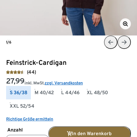
1/6
Feinstrick-Cardigan
(44)
27,99
inkl. MwSt.
zzgl. Versandkosten
S 36/38
M 40/42
L 44/46
XL 48/50
XXL 52/54
Richtige Größe ermitteln
Anzahl
In den Warenkorb