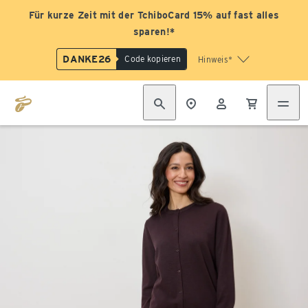
Für kurze Zeit mit der TchiboCard 15% auf fast alles
sparen!*
DANKE26
Code kopieren
Hinweis*