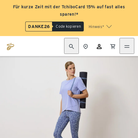
Für kurze Zeit mit der TchiboCard 15% auf fast alles
sparen!*
DANKE26
Code kopieren
Hinweis*