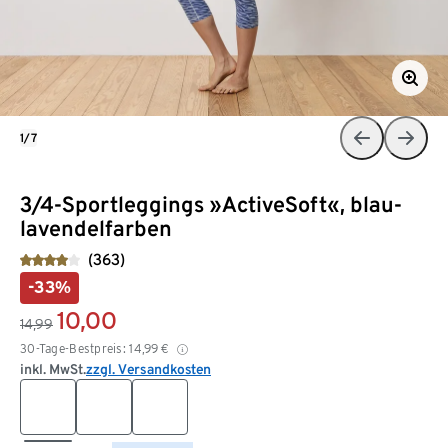
1/7
3/4-Sportleggings »ActiveSoft«, blau-
lavendelfarben
(363)
-33%
10,00
14,99
30-Tage-Bestpreis:
14,99
€
inkl. MwSt.
zzgl. Versandkosten