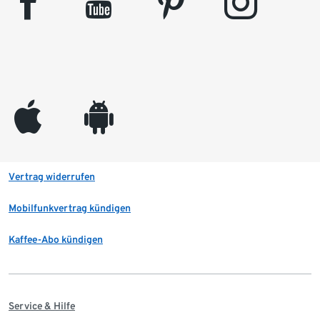
facebook
youtube
pinterest
instagram
appleinc
android
Vertrag widerrufen
Mobilfunkvertrag kündigen
Kaffee-Abo kündigen
Service & Hilfe