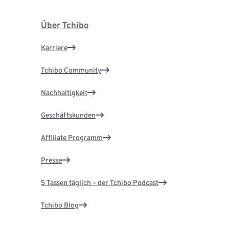
Über Tchibo
Karriere
Tchibo Community
Nachhaltigkeit
Geschäftskunden
Affiliate Programm
Presse
5 Tassen täglich – der Tchibo Podcast
Tchibo Blog