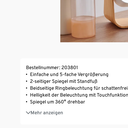
Bestellnummer: 203801
Einfache und 5-fache Vergrößerung
2-seitiger Spiegel mit Standfuß
Beidseitige Ringbeleuchtung für schattenfre
Helligkeit der Beleuchtung mit Touchfunkti
Spiegel um 360° drehbar
Ein-/Ausschalten über Touchfunktion
Mehr anzeigen
USB-Ladefunktion
2 Spiegelflächen, je ca. 13,5 x 16,5 cm