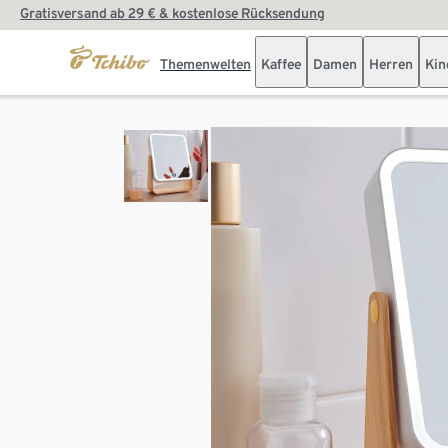
Gratisversand ab 29 € & kostenlose Rücksendung
Themenwelten
Kaffee
Damen
Herren
Kin