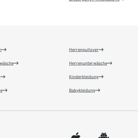
n
Herrenpullover
wäsche
Herrenunterwäsche
n
Kinderkleidung
e
Babykleidung