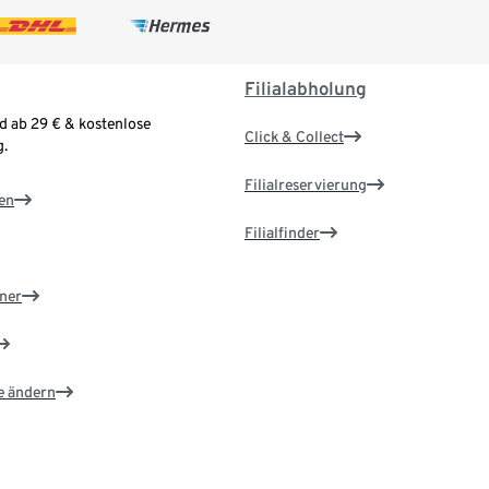
Filialabholung
d ab 29 € & kostenlose
Click & Collect
.
Filialreservierung
en
Filialfinder
ner
e ändern