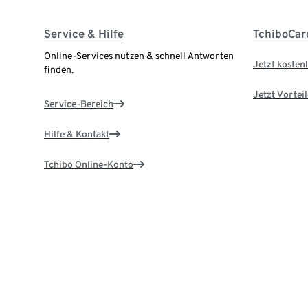
Service & Hilfe
TchiboCar
Online-Services nutzen & schnell Antworten
Jetzt kostenl
finden.
Jetzt Vortei
Service-Bereich
Hilfe & Kontakt
Tchibo Online-Konto