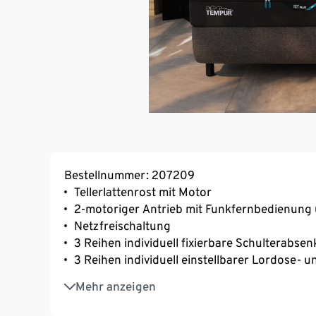
Bestellnummer: 207209
Tellerlattenrost mit Motor
2-motoriger Antrieb mit Funkfernbedienung
Netzfreischaltung
3 Reihen individuell fixierbare Schulterabse
3 Reihen individuell einstellbarer Lordose- 
Aufbauhöhe ca. 11,5 cm
Mehr anzeigen
Gefertigt in Deutschland
10 Jahre Herstellergarantie (2 Jahre auf Elekt