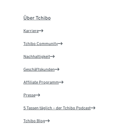
Über Tchibo
Karriere
Tchibo Community
Nachhaltigkeit
Geschäftskunden
Affiliate Programm
Presse
5 Tassen täglich – der Tchibo Podcast
Tchibo Blog