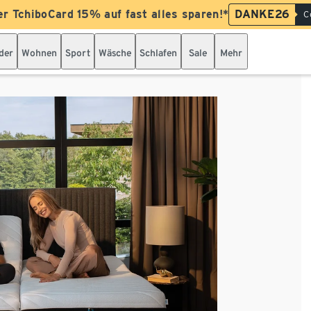
er TchiboCard 15% auf fast alles sparen!*
DANKE26
C
der
Wohnen
Sport
Wäsche
Schlafen
Sale
Mehr