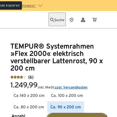
ode kopieren
Hinweis*
Suche
TEMPUR® Systemrahmen
»Flex 2000« elektrisch
verstellbarer Lattenrost, 90 x
200 cm
(6)
1.249,99
inkl. MwSt.
zzgl. Versandkosten
Ca 140 x 200 cm
Ca. 100 x 200 cm
Ca. 80 x 200 cm
Ca. 90 x 200 cm
Anzahl