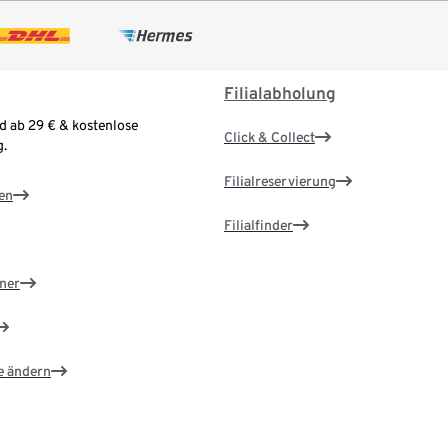
Filialabholung
d ab 29 € & kostenlose
Click & Collect
.
Filialreservierung
en
Filialfinder
ner
e ändern