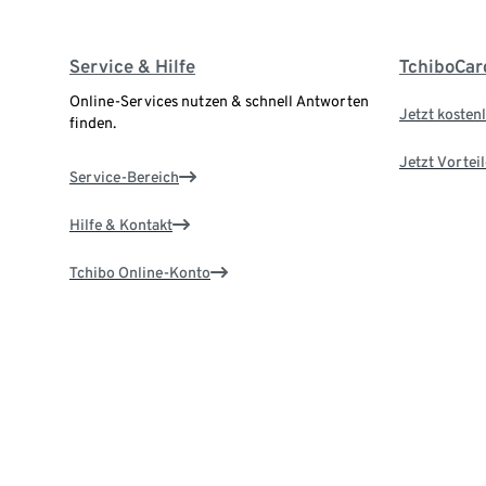
Service & Hilfe
TchiboCar
Online-Services nutzen & schnell Antworten
Jetzt kostenl
finden.
Jetzt Vortei
Service-Bereich
Hilfe & Kontakt
Tchibo Online-Konto