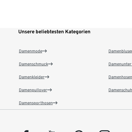
Unsere beliebtesten Kategorien
Damenmode
Damenbluse
Damenschmuck
Damenunter
Damenkleider
Damenhose
Damenpullover
Damenschuh
Damensporthosen