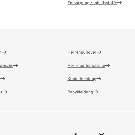
Entsorgung / Inhaltsstoffe
n
Herrenpullover
wäsche
Herrenunterwäsche
n
Kinderkleidung
e
Babykleidung