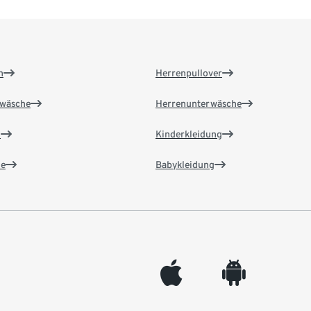
n
Herrenpullover
wäsche
Herrenunterwäsche
n
Kinderkleidung
e
Babykleidung
appleinc
android