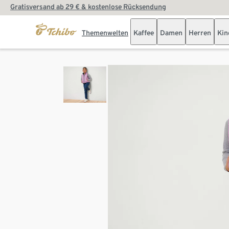
Gratisversand ab 29 € & kostenlose Rücksendung
Themenwelten
Kaffee
Damen
Herren
Kin