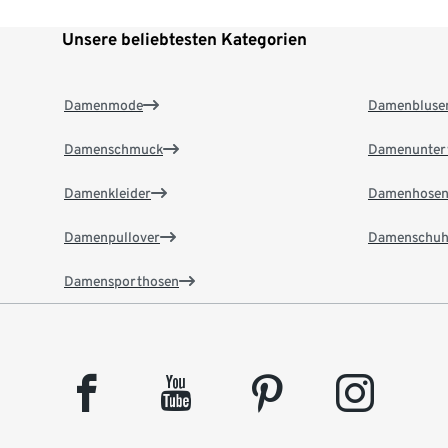
Unsere beliebtesten Kategorien
Damenmode
Damenbluse
Damenschmuck
Damenunter
Damenkleider
Damenhose
Damenpullover
Damenschuh
Damensporthosen
facebook
youtube
pinterest
instagram