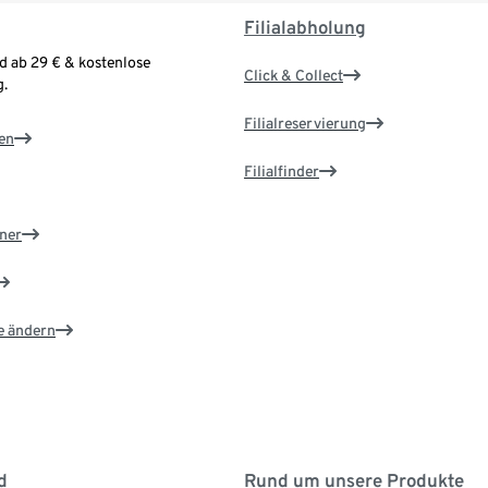
Filialabholung
d ab 29 € & kostenlose
Click & Collect
.
Filialreservierung
en
Filialfinder
ner
e ändern
d
Rund um unsere Produkte