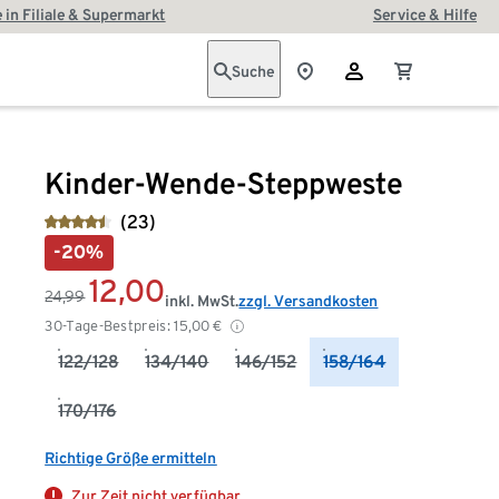
 in Filiale & Supermarkt
Service & Hilfe
Suche
Kinder-Wende-Steppweste
(23)
-20%
12,00
24,99
inkl. MwSt.
zzgl. Versandkosten
30-Tage-Bestpreis:
15,00
€
122/128
134/140
146/152
158/164
170/176
Richtige Größe ermitteln
Zur Zeit nicht verfügbar