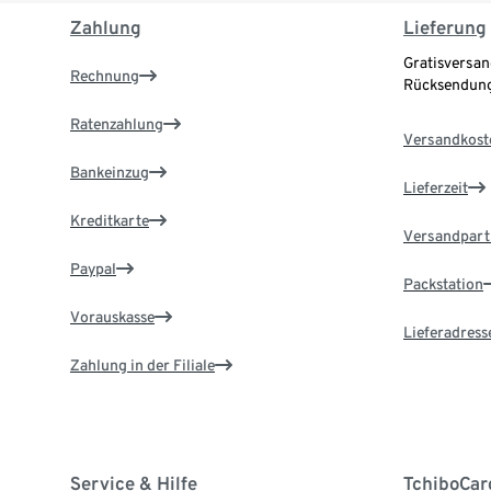
Zahlung
Lieferung
Gratisversan
Rechnung
Rücksendung
Ratenzahlung
Versandkost
Bankeinzug
Lieferzeit
Kreditkarte
Versandpart
Paypal
Packstation
Vorauskasse
Lieferadress
Zahlung in der Filiale
Service & Hilfe
TchiboCar