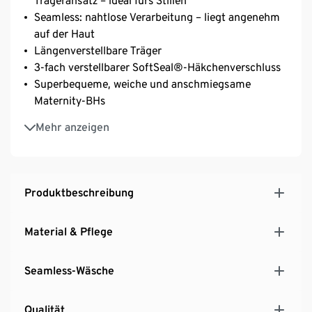
Trägeransatz – ideal fürs Stillen
Seamless: nahtlose Verarbeitung – liegt angenehm
auf der Haut
Längenverstellbare Träger
3-fach verstellbarer SoftSeal®-Häkchenverschluss
Superbequeme, weiche und anschmiegsame
Maternity-BHs
Mit hochwertigem Markenelasthan für
Mehr anzeigen
Langlebigkeit und hohe Waschbeständigkeit
Umstandsmode mit der Faser TACTEL®:
hautsympathisch, strapazierfähig und
atmungsaktiv
Produktbeschreibung
Material & Pflege
Seamless-Wäsche
Qualität