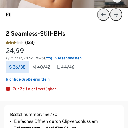
1/6
2 Seamless-Still-BHs
(123)
24,99
inkl. MwSt.
zzgl. Versandkosten
€/Stück
12,50
S 36/38
M 40/42
L 44/46
Richtige Größe ermitteln
Zur Zeit nicht verfügbar
Bestellnummer: 156770
Einfaches Öffnen durch Clipverschluss am