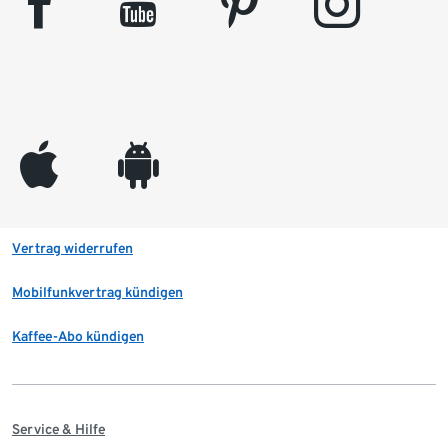
facebook
youtube
pinterest
instagram
appleinc
android
Vertrag widerrufen
Mobilfunkvertrag kündigen
Kaffee-Abo kündigen
Service & Hilfe