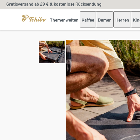
Gratisversand ab 29 € & kostenlose Rücksendung
Themenwelten
Kaffee
Damen
Herren
Kin