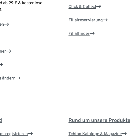
d ab 29 € & kostenlose
Click & Collect
.
Filialreservierung
en
Filialfinder
ner
e ändern
d
Rund um unsere Produkte
os registrieren
Tchibo Kataloge & Magazine