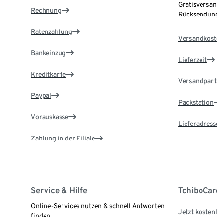
Gratisversan
Rechnung
Rücksendung
Ratenzahlung
Versandkost
Bankeinzug
Lieferzeit
Kreditkarte
Versandpart
Paypal
Packstation
Vorauskasse
Lieferadress
Zahlung in der Filiale
Service & Hilfe
TchiboCar
Online-Services nutzen & schnell Antworten
Jetzt kostenl
finden.