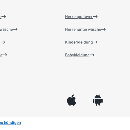
n
Herrenpullover
wäsche
Herrenunterwäsche
n
Kinderkleidung
e
Babykleidung
appleinc
android
bo kündigen