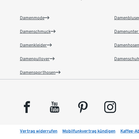
Damenmode
Damenbluse
Damenschmuck
Damenunter
Damenkleider
Damenhose
Damenpullover
Damenschuh
Damensporthosen
facebook
youtube
pinterest
instagram
Vertrag widerrufen
Mobilfunkvertrag kündigen
Kaffee-A