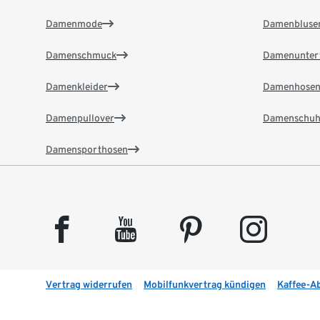
Damenmode
Damenbluse
Damenschmuck
Damenunter
Damenkleider
Damenhose
Damenpullover
Damenschuh
Damensporthosen
facebook
youtube
pinterest
instagram
Vertrag widerrufen
Mobilfunkvertrag kündigen
Kaffee-A