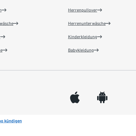
n
Herrenpullover
wäsche
Herrenunterwäsche
n
Kinderkleidung
e
Babykleidung
appleinc
android
bo kündigen