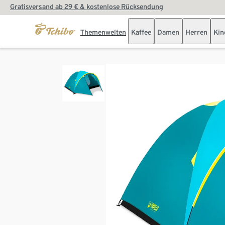
Gratisversand ab 29 € & kostenlose Rücksendung
Themenwelten
Kaffee
Damen
Herren
Kin