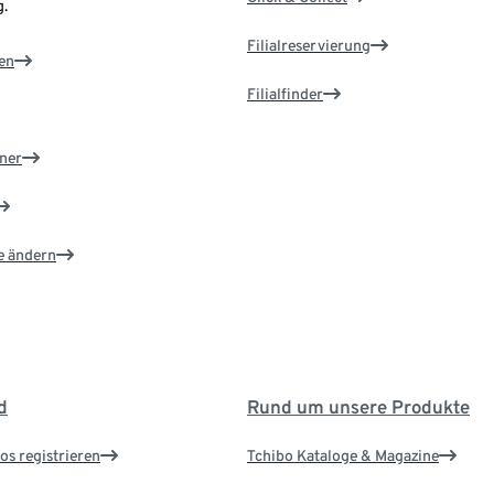
.
Filialreservierung
en
Filialfinder
ner
e ändern
d
Rund um unsere Produkte
os registrieren
Tchibo Kataloge & Magazine