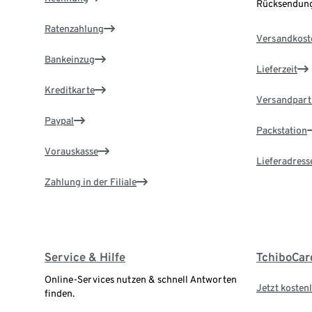
Rücksendung
Ratenzahlung
Versandkost
Bankeinzug
Lieferzeit
Kreditkarte
Versandpart
Paypal
Packstation
Vorauskasse
Lieferadress
Zahlung in der Filiale
Service & Hilfe
TchiboCar
Online-Services nutzen & schnell Antworten
Jetzt kostenl
finden.