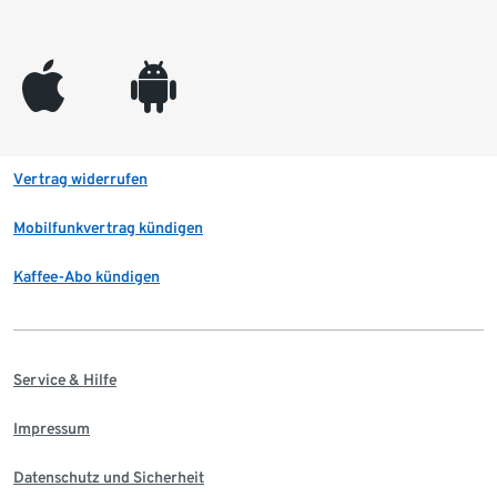
appleinc
android
Vertrag widerrufen
Mobilfunkvertrag kündigen
Kaffee-Abo kündigen
Service & Hilfe
Impressum
Datenschutz und Sicherheit