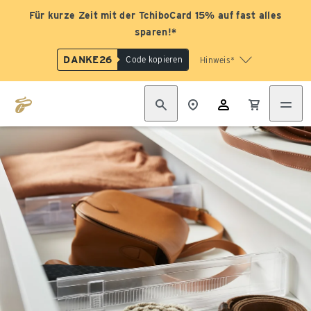
Für kurze Zeit mit der TchiboCard 15% auf fast alles
sparen!*
DANKE26
Code kopieren
Hinweis*