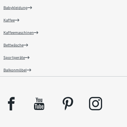
Babykleidung
Kaffee
Kaffeemaschinen
Bettwäsche
Sportgeräte
Balkonmöbel
facebook
youtube
pinterest
instagram