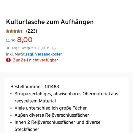
Kulturtasche zum Aufhängen
(223)
8,00
14,99
30-Tage-Bestpreis:
8,00
€
inkl. MwSt.
zzgl. Versandkosten
Zur Zeit nicht verfügbar
Bestellnummer: 141483
Strapazierfähiges, abwischbares Obermaterial aus
recyceltem Material
Viele unterschiedlich große Fächer
Außen diverse Reißverschlussfächer
Innen 2 Reißverschlussfächer und diverse
Steckfächer