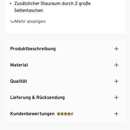
Zusätzlicher Stauraum durch 2 große
Seitentaschen
Griffbereite Aufbewahrung von Bad- und
Mehr anzeigen
Pflegeutensilien
Perfekt für Reisen und den Urlaub
Mit Tragegriff
Futter wasserabweisend durch umweltschonende
Produktbeschreibung
ecorepel®-Imprägnierung
Material
Qualität
Lieferung & Rücksendung
Kundenbewertungen