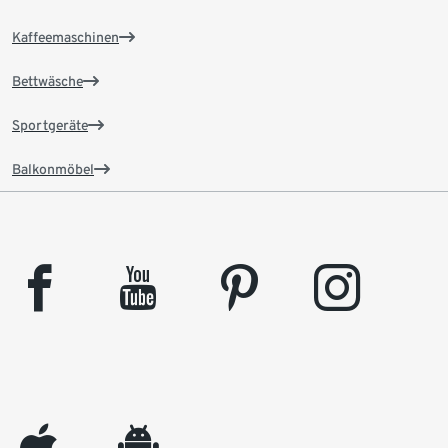
Kaffeemaschinen
Bettwäsche
Sportgeräte
Balkonmöbel
facebook
youtube
pinterest
instagram
appleinc
android