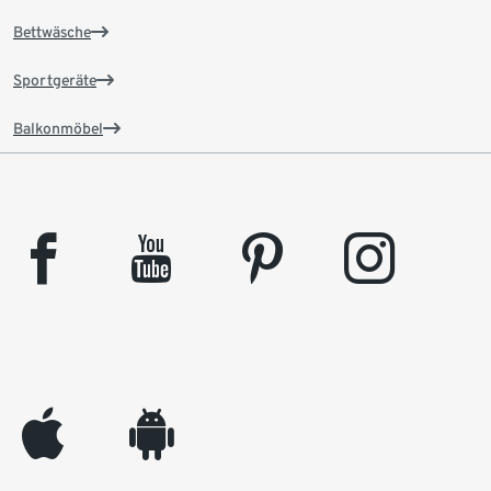
Bettwäsche
Sportgeräte
Balkonmöbel
facebook
youtube
pinterest
instagram
appleinc
android