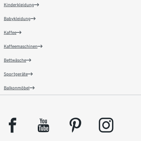
Kinderkleidung
Babykleidung
Kaffee
Kaffeemaschinen
Bettwäsche
Sportgeräte
Balkonmöbel
facebook
youtube
pinterest
instagram