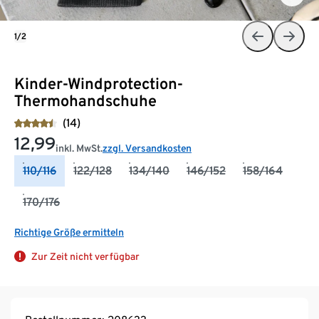
1/2
Kinder-Windprotection-
Thermohandschuhe
(14)
12,99
inkl. MwSt.
zzgl. Versandkosten
110/116
122/128
134/140
146/152
158/164
170/176
Richtige Größe ermitteln
Zur Zeit nicht verfügbar