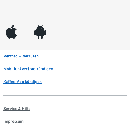
appleinc
android
Vertrag widerrufen
Mobilfunkvertrag kündigen
Kaffee-Abo kündigen
Service & Hilfe
Impressum