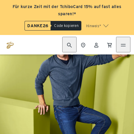
Für kurze Zeit mit der TchiboCard 15% auf fast alles
sparen!*
DANKE26
Code kopieren
Hinweis*