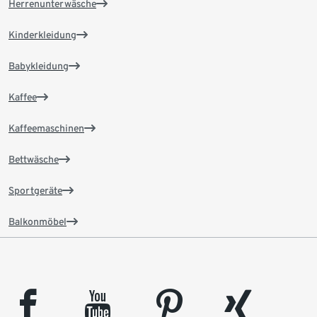
Herrenunterwäsche
Kinderkleidung
Babykleidung
Kaffee
Kaffeemaschinen
Bettwäsche
Sportgeräte
Balkonmöbel
facebook
youtube
pinterest
xing