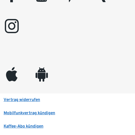
instagram
appleinc
android
Vertrag widerrufen
Mobilfunkvertrag kündigen
Kaffee-Abo kündigen