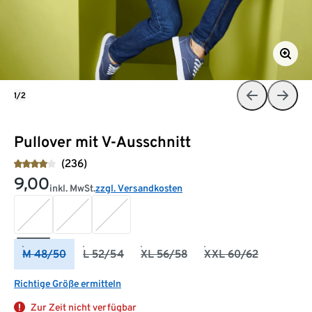
1/2
Pullover mit V-Ausschnitt
(236)
9,00
inkl. MwSt.
zzgl. Versandkosten
M 48/50
L 52/54
XL 56/58
XXL 60/62
Richtige Größe ermitteln
Zur Zeit nicht verfügbar