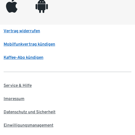
appleinc
android
Vertrag widerrufen
Mobilfunkvertrag kündigen
Kaffee-Abo kündigen
Service & Hilfe
Impressum
Datenschutz und Sicherheit
Einwilligungsmanagement