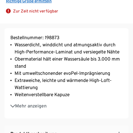
Richtige Größe ermitteln
Zur Zeit nicht verfügbar
Bestellnummer: 198873
Wasserdicht, winddicht und atmungsaktiv durch
High-Performance-Laminat und versiegelte Nähte
Obermaterial hält einer Wassersäule bis 3.000 mm
stand
Mit umweltschonender evoPel-Imprägnierung
Extraweiche, leichte und wärmende High-Loft-
Wattierung
Weitenverstellbare Kapuze
Stehkragen
Mehr anzeigen
Wasserdichter Schneefang mit rutschhemmender
Gummierung und Druckknöpfen zur
Weitenregulierung
2 Reißverschluss-Eingrifftaschen