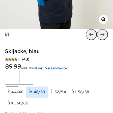
1/7
Skijacke, blau
(43)
89,99
inkl. MwSt.
inkl. Versandkosten
S 44/46
M 48/50
L 52/54
XL 56/58
XXL 60/62