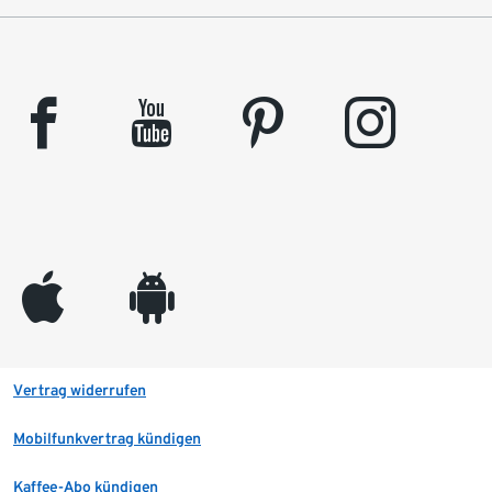
facebook
youtube
pinterest
instagram
appleinc
android
Vertrag widerrufen
Mobilfunkvertrag kündigen
Kaffee-Abo kündigen