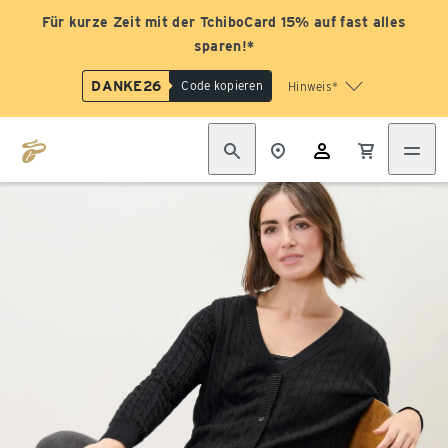
Für kurze Zeit mit der TchiboCard 15% auf fast alles
sparen!*
DANKE26
Code kopieren
Hinweis*