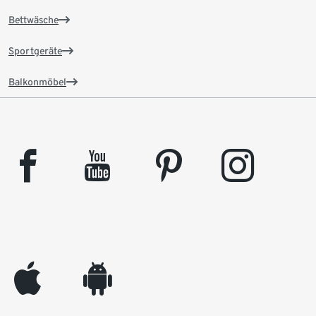
Bettwäsche
Sportgeräte
Balkonmöbel
facebook
youtube
pinterest
instagram
appleinc
android