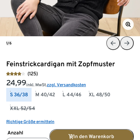
1/6
Feinstrickcardigan mit Zopfmuster
(125)
24,99
inkl. MwSt.
zzgl. Versandkosten
S 36/38
M 40/42
L 44/46
XL 48/50
XXL 52/54
Richtige Größe ermitteln
Anzahl
In den Warenkorb