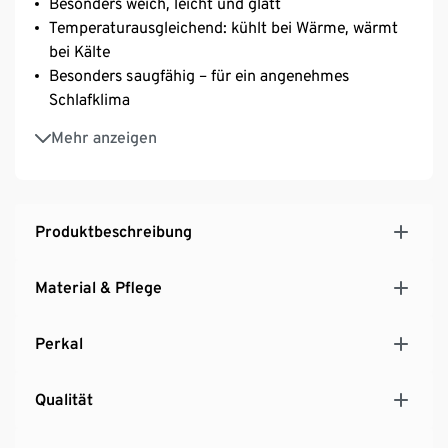
Besonders weich, leicht und glatt
Temperaturausgleichend: kühlt bei Wärme, wärmt
bei Kälte
Besonders saugfähig – für ein angenehmes
Schlafklima
Einfaches Beziehen und faltenfreier Sitz mit
Mehr anzeigen
Gummizug an Kopf- und Fußende
Geeignet für Matratzen mit einer Höhe von bis zu
25 cm
Produktbeschreibung
Material & Pflege
Perkal
Qualität