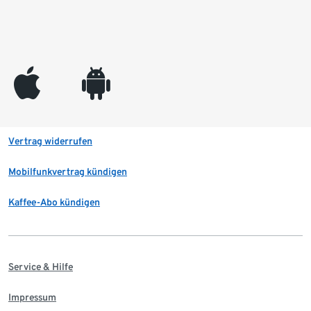
appleinc
android
Vertrag widerrufen
Mobilfunkvertrag kündigen
Kaffee-Abo kündigen
Service & Hilfe
Impressum