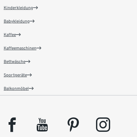
Kinderkleidung
Babykleidung
Kaffee
Kaffeemaschinen
Bettwäsche
Sportgeräte
Balkonmöbel
facebook
youtube
pinterest
instagram