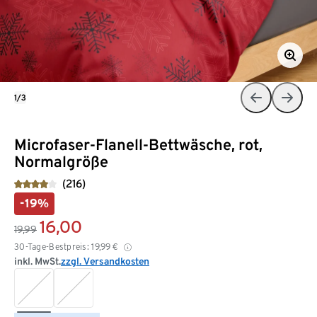
1/3
Microfaser-Flanell-Bettwäsche, rot,
Normalgröße
(216)
-19%
16,00
19,99
30-Tage-Bestpreis:
19,99
€
inkl. MwSt.
zzgl. Versandkosten