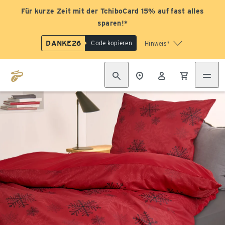
Für kurze Zeit mit der TchiboCard 15% auf fast alles
sparen!*
DANKE26
Code kopieren
Hinweis*