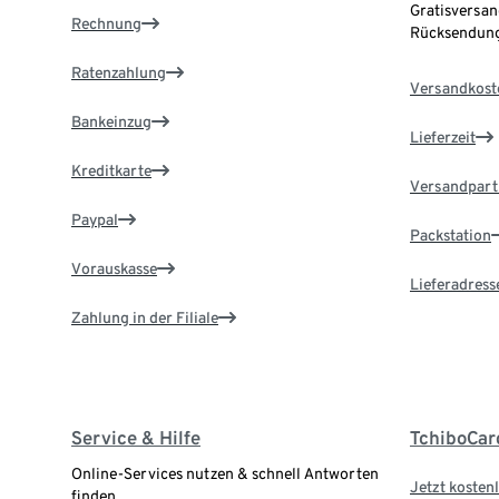
Gratisversan
Rechnung
Rücksendung
Ratenzahlung
Versandkost
Bankeinzug
Lieferzeit
Kreditkarte
Versandpart
Paypal
Packstation
Vorauskasse
Lieferadress
Zahlung in der Filiale
Service & Hilfe
TchiboCar
Online-Services nutzen & schnell Antworten
Jetzt kostenl
finden.