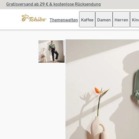
Gratisversand ab 29 € & kostenlose Rücksendung
Themenwelten
Kaffee
Damen
Herren
Kin