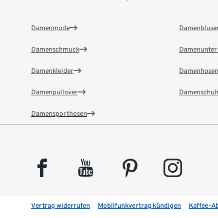
Damenmode
Damenbluse
Damenschmuck
Damenunter
Damenkleider
Damenhose
Damenpullover
Damenschuh
Damensporthosen
facebook
youtube
pinterest
instagram
Vertrag widerrufen
Mobilfunkvertrag kündigen
Kaffee-A