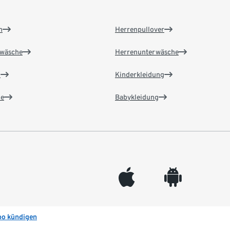
n
Herrenpullover
wäsche
Herrenunterwäsche
n
Kinderkleidung
e
Babykleidung
appleinc
android
bo kündigen