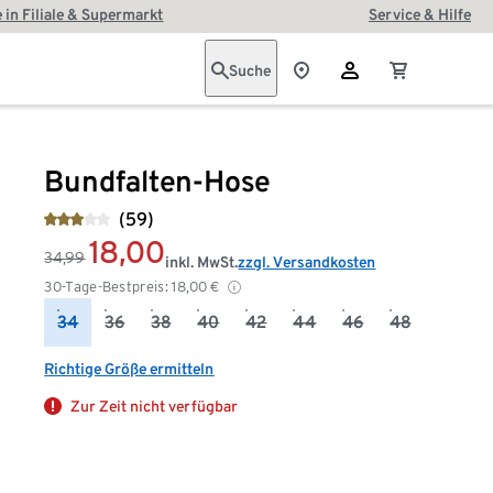
 in Filiale & Supermarkt
Service & Hilfe
Suche
Bundfalten-Hose
(59)
18,00
34,99
inkl. MwSt.
zzgl. Versandkosten
30-Tage-Bestpreis:
18,00
€
34
36
38
40
42
44
46
48
Richtige Größe ermitteln
Zur Zeit nicht verfügbar