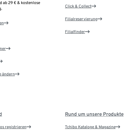
d ab 29 € & kostenlose
Click & Collect
.
Filialreservierung
en
Filialfinder
ner
e ändern
d
Rund um unsere Produkte
os registrieren
Tchibo Kataloge & Magazine